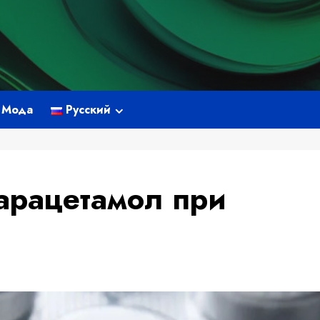
Мода
Русский
арацетамол при