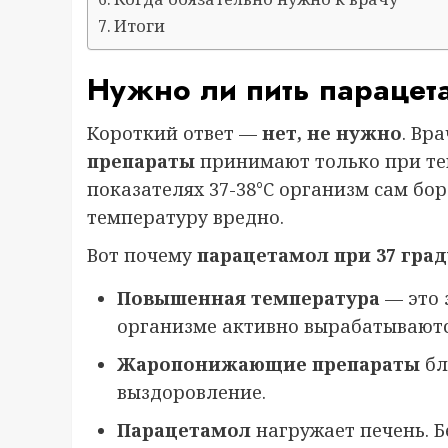
Итоги
Нужно ли пить парацет
Короткий ответ —
нет, не нужно
. Вр
препараты
принимают только при тем
показателях 37-38°C организм сам бор
температуру вредно.
Вот почему
парацетамол при 37 гра
Повышенная температура
— это 
организме активно вырабатываютс
Жаропонижающие препараты
бл
выздоровление.
Парацетамол
нагружает печень. 