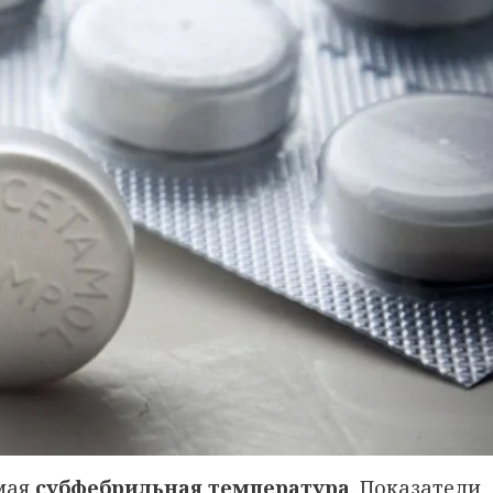
мая
субфебрильная температура
. Показатели