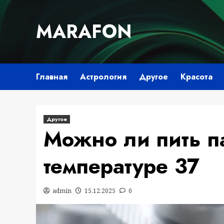
Перейти
к
MARAFON
содержимому
Главная
Астрология
Другое
Красота
Другое
Можно ли пить п
температуре 37
admin
15.12.2025
0