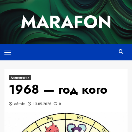
Перейти
к
MARAFON
содержимому
Основное
меню
Астрология
1968 — год кого
admin
13.05.2026
0