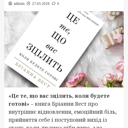
admin
27.05.2026
0
«Це те, що вас зцілить, коли будете
готові»
– книга Бріанни Вест про
внутрішнє відновлення, емоційний біль,
прийняття себе і поступовий вихід із
стану, коли людина ніби живе, але