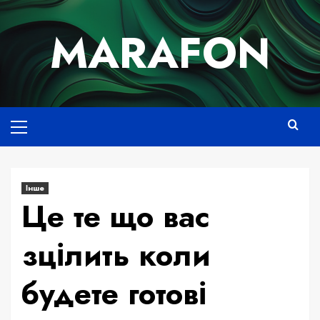
Skip
to
MARAFON
content
Основне
меню
Інше
Це те що вас
зцілить коли
будете готові