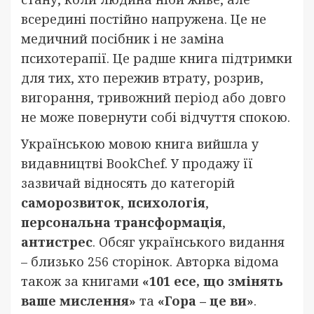
всередині постійно напружена. Це не
медичний посібник і не заміна
психотерапії. Це радше книга підтримки
для тих, хто пережив втрату, розрив,
вигорання, тривожний період або довго
не може повернути собі відчуття спокою.
Українською мовою книга вийшла у
видавництві BookChef. У продажу її
зазвичай відносять до категорій
саморозвиток
,
психологія
,
персональна трансформація
,
антистрес
. Обсяг українського видання
– близько 256 сторінок. Авторка відома
також за книгами
«101 есе, що змінять
ваше мислення»
та
«Гора – це ви»
.