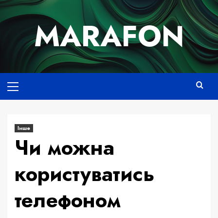
Skip
to
MARAFON
content
Основне
меню
Інше
Чи можна
користуватись
телефоном