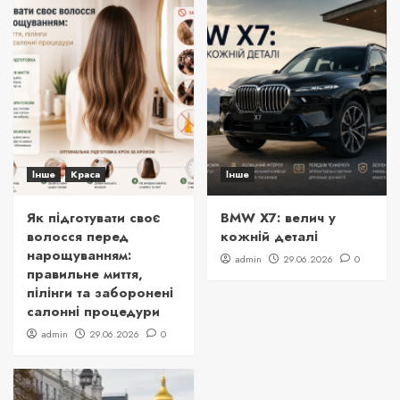
Інше
Краса
Інше
Як підготувати своє
BMW X7: велич у
волосся перед
кожній деталі
нарощуванням:
admin
29.06.2026
0
правильне миття,
пілінги та заборонені
салонні процедури
admin
29.06.2026
0