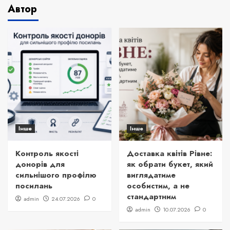
Автор
Інше
Інше
Контроль якості
Доставка квітів Рівне:
донорів для
як обрати букет, який
сильнішого профілю
виглядатиме
посилань
особистим, а не
стандартним
admin
24.07.2026
0
admin
10.07.2026
0