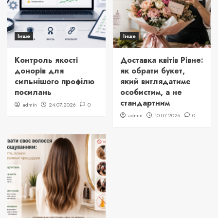
Інше
Інше
Контроль якості
Доставка квітів Рівне:
донорів для
як обрати букет,
сильнішого профілю
який виглядатиме
посилань
особистим, а не
стандартним
admin
24.07.2026
0
admin
10.07.2026
0