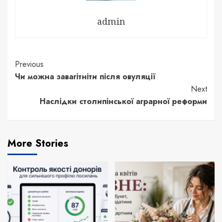
admin
Continue
Previous
Чи можна завагітніти після овуляції
Reading
Next
Наслідки столипінської аграрної реформи
More Stories