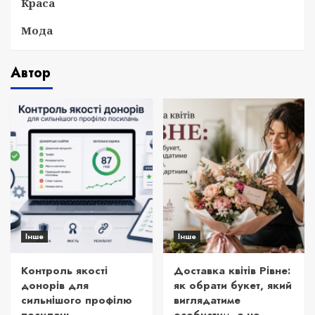
Краса
Мода
Автор
Інше
Інше
Контроль якості
Доставка квітів Рівне:
донорів для
як обрати букет, який
сильнішого профілю
виглядатиме
посилань
особистим, а не