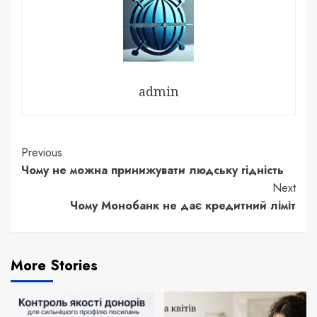
admin
Continue
Previous
Чому не можна принижувати людську гідність
Reading
Next
Чому Монобанк не дає кредитний ліміт
More Stories