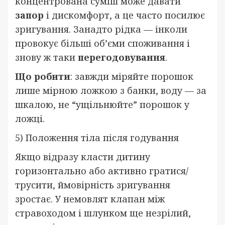
концентрована суміш може давати
запор
і дискомфорт, а це часто посилює
зригування. Занадто рідка — інколи
провокує більші об’єми споживання і
знову ж таки
перегодовування
.
Що робити
: завжди міряйте порошок
лише мірною ложкою з банки, воду — за
шкалою, не “ущільнюйте” порошок у
ложці.
5) Положення тіла після годування
Якщо відразу класти дитину
горизонтально або активно гратися/
трусити, ймовірність зригування
зростає. У немовлят клапан між
стравоходом і шлунком ще незрілий,