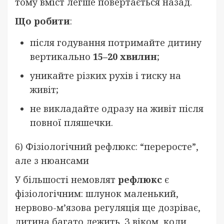
тому вміст легше повертається назад.
Що робити
:
після годування потримайте дитину
вертикально
15–20 хвилин
;
уникайте різких рухів і тиску на
живіт;
не викладайте одразу на живіт після
повної пляшечки.
6) Фізіологічний рефлюкс: “переросте”,
але з нюансами
У більшості немовлят
рефлюкс
є
фізіологічним: шлунок маленький,
нервово-м’язова регуляція ще дозріває,
дитина багато лежить. З віком, коли