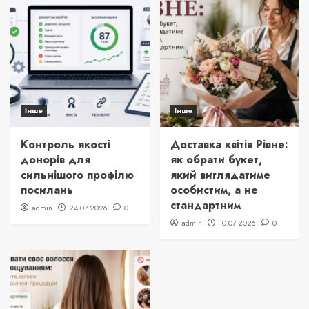
Інше
Інше
Контроль якості
Доставка квітів Рівне:
донорів для
як обрати букет,
сильнішого профілю
який виглядатиме
посилань
особистим, а не
стандартним
admin
24.07.2026
0
admin
10.07.2026
0