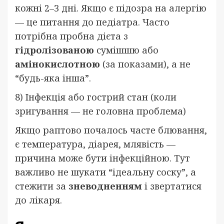
кожні 2–3 дні. Якщо є підозра на алергію
— це питання до педіатра. Часто
потрібна пробна дієта з
гідролізованою
сумішшю або
амінокислотною
(за показами), а не
“будь-яка інша”.
8) Інфекція або гострий стан (коли
зригування — не головна проблема)
Якщо раптово почалось часте блювання,
є температура, діарея, млявість —
причина може бути інфекційною. Тут
важливо не шукати “ідеальну соску”, а
стежити за
зневодненням
і звертатися
до лікаря.