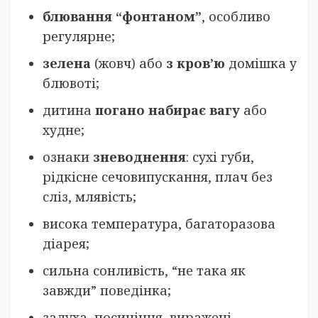
блювання “фонтаном”
, особливо
регулярне;
зелена
(жовч) або
з кров’ю
домішка у
блювоті;
дитина
погано набирає вагу
або
худне;
ознаки
зневоднення
: сухі губи,
рідкісне сечовипускання, плач без
сліз, млявість;
висока температура, багаторазова
діарея;
сильна сонливість, “не така як
завжди” поведінка;
задуха, посиніння, виражені