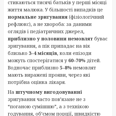
стикаються тисячі батьків у перші місяці
життя малюка. У більшості випадків це
нормальне зригування
(фізіологічний
рефлюкс), а не хвороба: за даними
оглядів і педіатричних джерел,
приблизно у половини немовлят
буває
зригування, а пік припадає на вік
близько
3–4 місяців
, коли епізоди
можуть спостерігатися у
60–70%
дітей.
Водночас приблизно
5–8%
немовлят
мають виражені прояви, через які
потрібна оцінка лікаря.
На
штучному вигодовуванні
зригування часто пов’язане не з
“поганою сумішшю”, а з технікою
годування, об’ємом порції, швидкістю