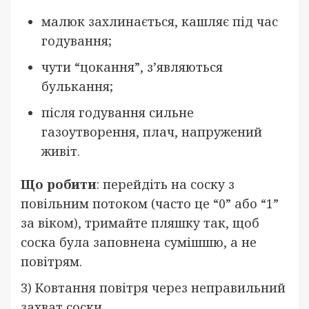
малюк захлинається, кашляє під час
годування;
чути “цокання”, з’являються
булькання;
після годування сильне
газоутворення, плач, напружений
живіт.
Що робити
: перейдіть на соску з
повільним потоком (часто це “0” або “1”
за віком), тримайте пляшку так, щоб
соска була заповнена сумішшю, а не
повітрям.
3) Ковтання повітря через неправильний
захват соски