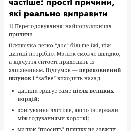
частіше: прості причини,
які реально виправити
1) Перегодовування: найпопулярніша
причина
Пляшечка легко “дає” більше їжі, ніж
дитині потрібно. Малюк смокче швидко,
а відчуття ситості приходить із
запізненням. Підсумок —
переповнений
шлунок
і “зайве” виходить назад.
дитина зригує саме
після великих
порцій
;
зригування частіше, якщо інтервали
між годуваннями короткі;
малюк “просить” пляшку не завжди