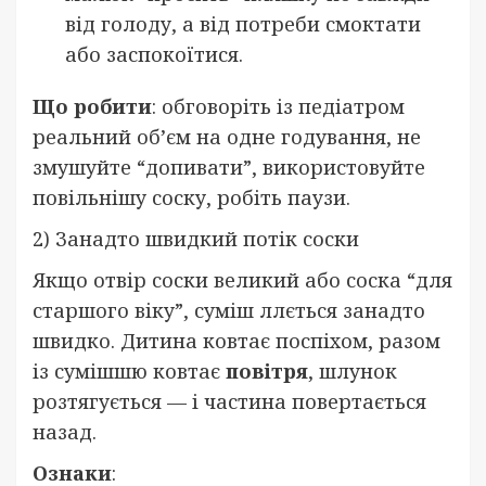
від голоду, а від потреби смоктати
або заспокоїтися.
Що робити
: обговоріть із педіатром
реальний об’єм на одне годування, не
змушуйте “допивати”, використовуйте
повільнішу соску, робіть паузи.
2) Занадто швидкий потік соски
Якщо отвір соски великий або соска “для
старшого віку”, суміш ллється занадто
швидко. Дитина ковтає поспіхом, разом
із сумішшю ковтає
повітря
, шлунок
розтягується — і частина повертається
назад.
Ознаки
: