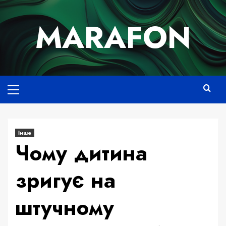
Skip
to
MARAFON
content
Основне
меню
Інше
Чому дитина
зригує на
штучному