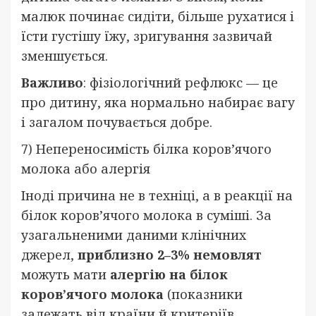
малюк починає сидіти, більше рухатися і
їсти густішу їжу, зригування зазвичай
зменшується.
Важливо
: фізіологічний рефлюкс — це
про дитину, яка нормально набирає вагу
і загалом почувається добре.
7) Непереносимість білка коров’ячого
молока або алергія
Іноді причина не в техніці, а в реакції на
білок коров’ячого молока в суміші. За
узагальненими даними клінічних
джерел,
приблизно 2–3% немовлят
можуть мати
алергію на білок
коров’ячого молока
(показники
залежать від країни й критеріїв