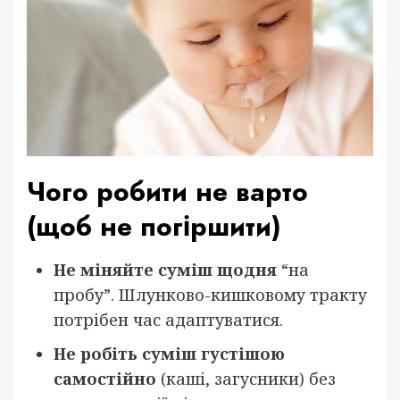
Чого робити не варто
(щоб не погіршити)
Не міняйте суміш щодня
“на
пробу”. Шлунково-кишковому тракту
потрібен час адаптуватися.
Не робіть суміш густішою
самостійно
(каші, загусники) без